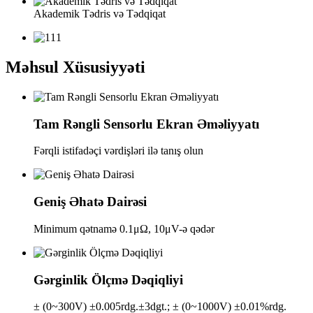
Akademik Tədris və Tədqiqat
Məhsul Xüsusiyyəti
Tam Rəngli Sensorlu Ekran Əməliyyatı
Fərqli istifadəçi vərdişləri ilə tanış olun
Geniş Əhatə Dairəsi
Minimum qətnamə 0.1μΩ, 10μV-ə qədər
Gərginlik Ölçmə Dəqiqliyi
± (0~300V) ±0.005rdg.±3dgt.; ± (0~1000V) ±0.01%rdg.