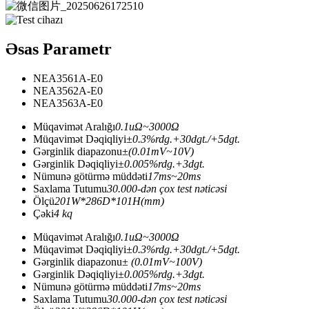
Əsas Parametr
NEA3561A-E0
NEA3562A-E0
NEA3563A-E0
Müqavimət Aralığı
0.1uΩ~3000Ω
Müqavimət Dəqiqliyi
±0.3%rdg.+30dgt./+5dgt.
Gərginlik diapazonu
±(0.01mV~10V)
Gərginlik Dəqiqliyi
±0.005%rdg.+3dgt.
Nümunə götürmə müddəti
17ms~20ms
Saxlama Tutumu
30.000-dən çox test nəticəsi
Ölçü
201W*286D*101H(mm)
Çəki
4 kq
Müqavimət Aralığı
0.1uΩ~3000Ω
Müqavimət Dəqiqliyi
±0.3%rdg.+30dgt./+5dgt.
Gərginlik diapazonu
± (0.01mV~100V)
Gərginlik Dəqiqliyi
±0.005%rdg.+3dgt.
Nümunə götürmə müddəti
17ms~20ms
Saxlama Tutumu
30.000-dən çox test nəticəsi