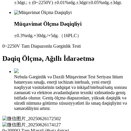
±3dgt.; ± (0~2250V) ±0.01%rdg.±3dgt/±0.05%rdg.±3dgt.
Müqavimət Ölçmə Dəqiqliyi
±0.3%rdg.+30dg./+5dg.（16PLC）
0~2250V Tam Diapazonlu Gərginlik Testi
Dəqiq Ölçmə, Ağıllı İdarəetmə
Nebula Gərginlik və Daxili Müqavimət Test Seriyası litium
batareyası sınağı, enerji təchizatı istehsalı, yeni enerji
nəqliyyat vasitələrinin tədqiqat və inkişaf/istehsal/satış sonrası
zəmanəti və elektron avadanlıqların texniki xidmətində geniş
istifadə olunur. Geniş ölçmə diapazonları, yüksək dəqiqlik və
sürətli nümunə götürmə xüsusiyyətləri ilə sınaq dəqiqliyini və
səmərəliliyini artırır.
0~3000Ω Tam Mənzil Əhatə dairəsi