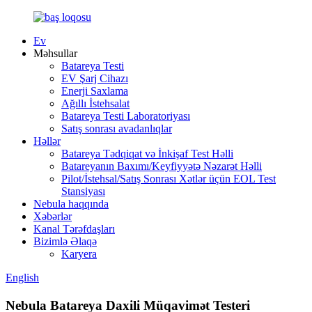
Ev
Məhsullar
Batareya Testi
EV Şarj Cihazı
Enerji Saxlama
Ağıllı İstehsalat
Batareya Testi Laboratoriyası
Satış sonrası avadanlıqlar
Həllər
Batareya Tədqiqat və İnkişaf Test Həlli
Batareyanın Baxımı/Keyfiyyətə Nəzarət Həlli
Pilot/İstehsal/Satış Sonrası Xətlər üçün EOL Test
Stansiyası
Nebula haqqında
Xəbərlər
Kanal Tərəfdaşları
Bizimlə Əlaqə
Karyera
English
Nebula Batareya Daxili Müqavimət Testeri