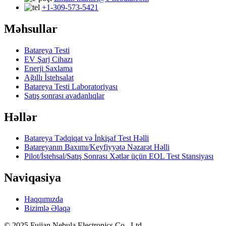
+1-309-573-5421
Məhsullar
Batareya Testi
EV Şarj Cihazı
Enerji Saxlama
Ağıllı İstehsalat
Batareya Testi Laboratoriyası
Satış sonrası avadanlıqlar
Həllər
Batareya Tədqiqat və İnkişaf Test Həlli
Batareyanın Baxımı/Keyfiyyətə Nəzarət Həlli
Pilot/İstehsal/Satış Sonrası Xətlər üçün EOL Test Stansiyası
Naviqasiya
Haqqımızda
Bizimlə Əlaqə
© 2025 Fujian Nebula Electronics Co., Ltd.