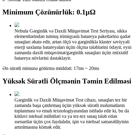
Minimum Çözünürlük: 0.1μΩ
Nebula Gərginlik və Daxili Müqavimət Test Seriyası, sikkə
elementlərindən tutmuş irimiqyaslı batareya paketlərinə qədər
sınaqları əhatə edir, artan ölçü və gərginliklə klaster səviyyəli
enerji saxlama batareyaları üçün ölçmə tələblərini ödəyir, eyni
zamanda daxili müqavimət/gərginlik sınaqları üçün müxtəlif
batareya növlərini dəstəkləyir.
Ən sürətli nümunə götürmə müddəti: 17ms ~ 20ms
Yüksək Sürətli Ölçmənin Təmin Edilməsi
Gərginlik və Daxili Müqavimət Test cihazı, sınaqları tez bir
zamanda başa çatdırmaq üçün yüksək sürətli məlumatların
toplanması və emalı texnologiyasından istifadə edir ki, bu da
kütləvi istehsal mühitləri və ya tez-tez sınaq tələb edən
ssenarilər üçün çox faydalıdır, işin və istehsal səmərəliliyinin
artırılmasına kömək edir.