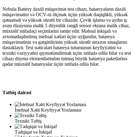
Nebula Battery daxili müqavimət test cihazı, batareyaların daxili
müqavimətini və OCV-ni ölçmək üçün yüksək dəqiqlikli, yüksək
qətnaməli və yüksək sürətli bir cihazdır. Çevik işləmə və aydın iş
axını dizaynına malik 5 düymlük rəngli sensor ekrana malik cihaz,
müxtəlif istifadəçi seçimlərini təmin edir. Məhsul inkişafı və
avtomatlaşdırılmış istehsal xətləri üçün uyğundur, batareya
müqavimətinin və gərginliyinin yüksək sürətli sinxron sınaqlarını
dəstəkləyir. Test nəticələri batareya tutumunun keyfiyyətini və
texniki vəziyyətini qiymətləndirmək üçün istifadə edilə bilər və test
cihazı düymə elementlərindən tutmuş böyük batareya paketlərinə
qədər müxtəlif batareyalar üçün istifadə edilə bilər.
Tətbiq dairəsi
İstehsal Xətti Keyfiyyət Yoxlaması
Texniki Təftiş
Tədqiqat və İnkişaf