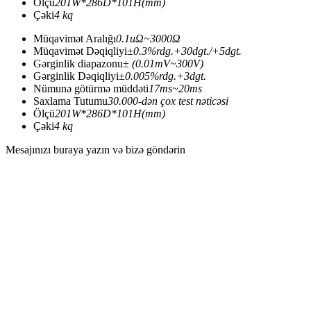
Ölçü
201W*286D*101H(mm)
Çəki
4 kq
Müqavimət Aralığı
0.1uΩ~3000Ω
Müqavimət Dəqiqliyi
±0.3%rdg.+30dgt./+5dgt.
Gərginlik diapazonu
± (0.01mV~300V)
Gərginlik Dəqiqliyi
±0.005%rdg.+3dgt.
Nümunə götürmə müddəti
17ms~20ms
Saxlama Tutumu
30.000-dən çox test nəticəsi
Ölçü
201W*286D*101H(mm)
Çəki
4 kq
Mesajınızı buraya yazın və bizə göndərin