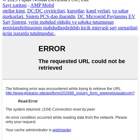
Sayt xəritəsi
-
AMP Mobil
otellər kimi
,
DC/DC çeviriciləri
,
kurortlar
,
kənd yerləri
,
və şəhər
mərkəzləri. Sistem PCS-dən ibarətdir
,
DC Microgrid Paylanmış EV
Şarj Sistemi, yerin məhdud olduğu və şəbəkə tutumunun
genişləndirilməsinin məhdudlaşdırıldığı kiçik miqyaslı şarj ssenariləri
üçün nəzərdə tutulmuşdur.
,