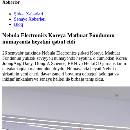
Xəbərlər
Şirkət Xəbərləri
Sənaye Xəbərləri
Bloq
Nebula Electronics Koreya Mətbuat Fondunun
nümayəndə heyətini qəbul etdi
26 sentyabr tarixində Nebula Electronics şirkəti Koreya Mətbuat
Fondunun yüksək səviyyəli nümayəndə heyətini, o cümlədən Korea
JoongAng Daily, Dong-A Science, EBN və HelloDD jurnalistlərini
qarşılamaqdan məmnunluq duydu. Nümayəndə heyəti Nebula
şirkətinin yeni enerji dəyər zənciri boyunca qabaqcıl tədqiqat və
inkişaf imkanları və sənaye həlləri ilə birbaşa tanış oldu.