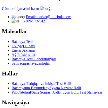
Göndər düyməsini basın
Email: market@e-nebula.com
+1-309-573-5421
Məhsullar
Batareya Testi
EV Şarj Cihazı
Enerji Saxlama
Ağıllı İstehsalat
Batareya Testi Laboratoriyası
Satış sonrası avadanlıqlar
Həllər
Batareya Tədqiqat və İnkişaf Test Həlli
Batareyanın Baxımı/Keyfiyyətə Nəzarət Həlli
Pilot/İstehsal/Satış Sonrası Xətlər üçün EOL Test Stansiyası
Naviqasiya