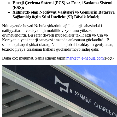
Enerji Çevirmə Sistemi (PCS) və Enerji Saxlama Sistemi
(ESS);
Xidmətdə olan Nəqliyyat Vasitələri və Gəmilərin Batareya
Sağlamlığı üçün Süni İntellekt (Sİ) Böyük Model;
Nümayəndə heyəti Nebula şirkətinin ağıllı enerji sahəsindəki
nailiyyətlərini və dayanıqlı mobillik vizyonunu yüksək
qiymətləndirdi. Bu səfər dəyərli mübadilələr təklif etdi və Çin və
Koreyanın yeni enerji sənayesi arasında anlaşmanı gücləndirdi. Bu
sahədə qabaqcıl şirkət olaraq, Nebula qlobal tərəfdaşları genişlənən,
texnologiyaya əsaslanan həllərlə gücləndirməyə sadiq qalır.
Daha çox məlumat, xahiş edirəm tapın:
market@e-nebula.com
(Poçt)