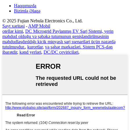
Haqqımızda
Bizimlə Əlaqə
© 2025 Fujian Nebula Electronics Co., Ltd.
Sayt xəritəsi
-
AMP Mobil
otellər kimi
,
DC Microgrid Paylanmış EV Şarj Sistemi, yerin
məhdud olduğu və şəbəkə tutumunun genişləndirilməsinin
məhdudlaşdırıldığı kiçik miqyaslı şarj ssenariləri üçün nəzərdə
tutulmuşdur.
,
kurortlar
,
və şəhər mərkəzləri. Sistem PCS-dən
ibarətdir
,
kənd yerləri
,
DC/DC çeviriciləri
,