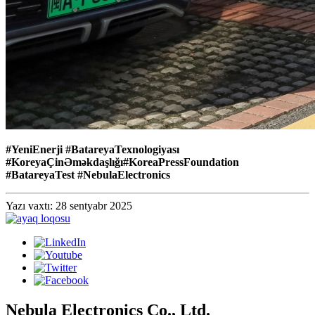
#YeniEnerji #BatareyaTexnologiyası
#KoreyaÇinƏməkdaşlığı
#
KoreaPressFoundation
#BatareyaTe
st #
NebulaElectronics
Yazı vaxtı: 28 sentyabr 2025
Nebula Electronics Co., Ltd.