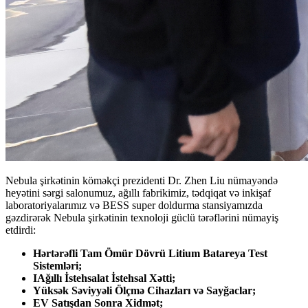
Nebula şirkətinin köməkçi prezidenti Dr. Zhen Liu nümayəndə
heyətini sərgi salonumuz, ağıllı fabrikimiz, tədqiqat və inkişaf
laboratoriyalarımız və BESS super doldurma stansiyamızda
gəzdirərək Nebula şirkətinin texnoloji güclü tərəflərini nümayiş
etdirdi:
Hərtərəfli Tam Ömür Dövrü Litium Batareya Test
Sistemləri;
I
Ağıllı İstehsalat İstehsal Xətti;
Yüksək Səviyyəli Ölçmə Cihazları və Sayğaclar;
EV Satışdan Sonra Xidmət;