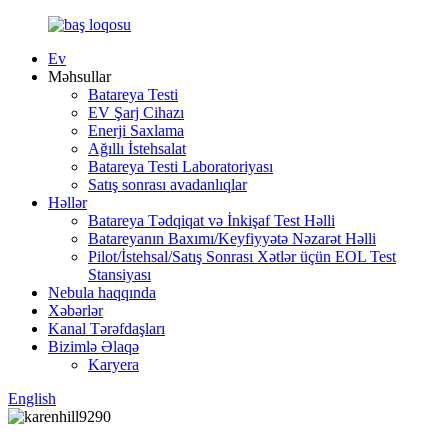
Ev
Məhsullar
Batareya Testi
EV Şarj Cihazı
Enerji Saxlama
Ağıllı İstehsalat
Batareya Testi Laboratoriyası
Satış sonrası avadanlıqlar
Həllər
Batareya Tədqiqat və İnkişaf Test Həlli
Batareyanın Baxımı/Keyfiyyətə Nəzarət Həlli
Pilot/İstehsal/Satış Sonrası Xətlər üçün EOL Test
Stansiyası
Nebula haqqında
Xəbərlər
Kanal Tərəfdaşları
Bizimlə Əlaqə
Karyera
English