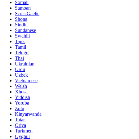
Somali
Samoan
Scots Gaelic
Shona
Sindhi
Sundanese
Swahili
Tajik
Tamil
Telugu
Thai
Ukrainian
Urdu
Uzbek
Vietnamese
Welsh
Xhosa
Yiddish
Yoruba
Zulu
Kinyarwanda
Tatar
Oriya
Turkmen
Uyghur